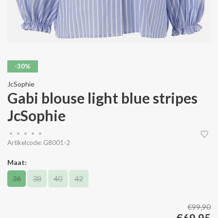
-30%
JcSophie
Gabi blouse light blue stripes
JcSophie
•
•
•
•
•
Artikelcode:
G8001-2
Maat:
36
38
40
42
€99,90