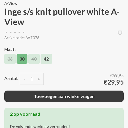
A-View
Inge s/s knit pullover white A-
View
•
•
•
•
•
Artikelcode:
AV7076
Maat:
36
38
40
42
€59,95
Aantal:
-
+
€29,95
Toevoegen aan winkelwagen
2 op voorraad
De volgende werkdag verzonden!