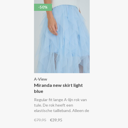
-50%
A-View
Miranda new skirt light
blue
Regular fit lange A-lijn rok van
tule. De rok heeft een
elastische tailleband. Alleen de
onderkant van de rok is
€79,95
€39,95
doorschijnend.