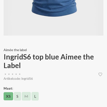
Aímée the label
IngridS6 top blue Aimee the
Label
•
•
•
•
•
Artikelcode:
IngridS6
Maat:
XS
S
M
L