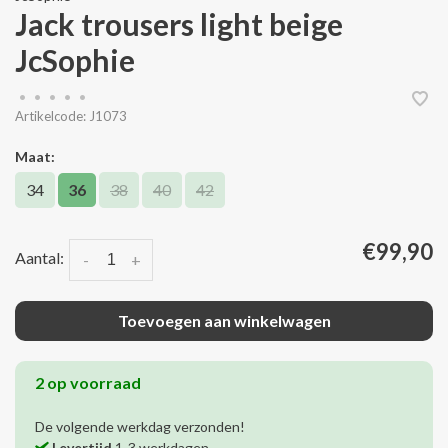
Jack trousers light beige
JcSophie
•
•
•
•
•
Artikelcode:
J1073
Maat:
34
36
38
40
42
€99,90
Aantal:
-
+
Toevoegen aan winkelwagen
2 op voorraad
De volgende werkdag verzonden!
Levertijd
1-3 werkdagen