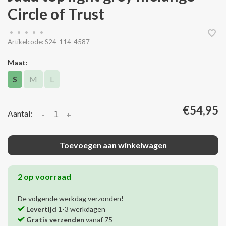
Circle of Trust
•
•
•
•
•
Artikelcode:
S24_114_4587
Maat:
S
M
L
€54,95
Aantal:
-
+
Toevoegen aan winkelwagen
2 op voorraad
De volgende werkdag verzonden!
Levertijd
1-3 werkdagen
Gratis verzenden
vanaf 75