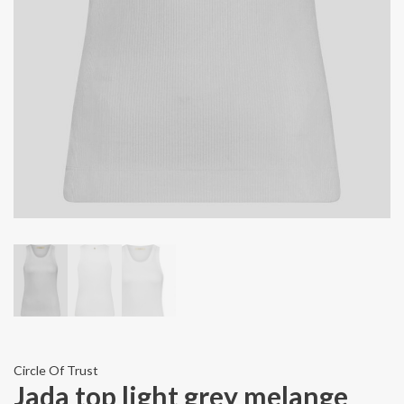
Circle Of Trust
Jada top light grey melange