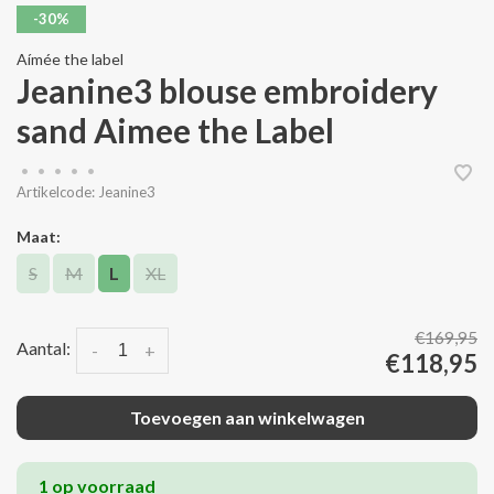
-30%
Aímée the label
Jeanine3 blouse embroidery
sand Aimee the Label
•
•
•
•
•
Artikelcode:
Jeanine3
Maat:
S
M
L
XL
€169,95
Aantal:
-
+
€118,95
Toevoegen aan winkelwagen
1 op voorraad