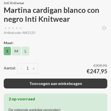
Inti Knitwear
Martina cardigan blanco con
negro Inti Knitwear
•
•
•
•
•
Artikelcode:
AW2520
Maat:
S
M
L
€309,95
Aantal:
-
+
€247,95
Toevoegen aan winkelwagen
2 op voorraad
De volgende werkdag verzonden!