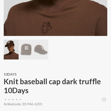
10DAYS
Knit baseball cap dark truffle
10Days
•
•
•
•
•
Artikelcode:
20-946-6201