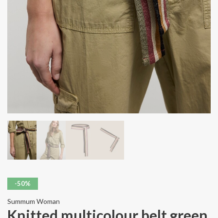
-50%
Summum Woman
Knitted multicolour belt green