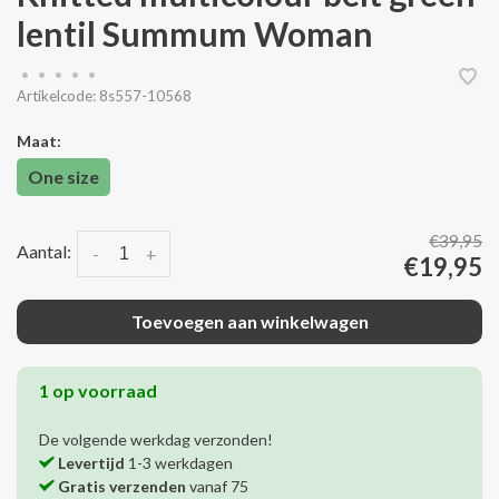
lentil Summum Woman
•
•
•
•
•
Artikelcode:
8s557-10568
Maat:
One size
€39,95
Aantal:
-
+
€19,95
Toevoegen aan winkelwagen
1 op voorraad
De volgende werkdag verzonden!
Levertijd
1-3 werkdagen
Gratis verzenden
vanaf 75