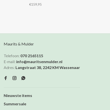
blouse heeft een klassieke
€159,95
kraag, afhangende
schoudernaden, korte rechte
mouwen en een boxpleat op
de rug. Combineer het met de
Lior pants.
Maurits & Mulder
Telefoon:
070 2165115
E-mail:
info@mauritsenmulder.nl
Adres:
Langstraat 38, 2242 KM Wassenaar
Nieuwste items
Summersale