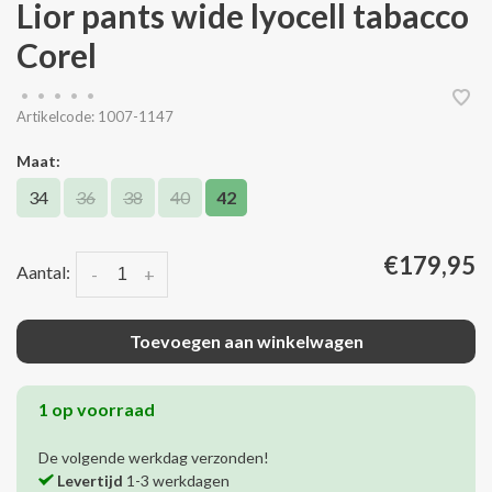
Lior pants wide lyocell tabacco
Corel
•
•
•
•
•
Artikelcode:
1007-1147
Maat:
34
36
38
40
42
€179,95
Aantal:
-
+
Toevoegen aan winkelwagen
1 op voorraad
De volgende werkdag verzonden!
Levertijd
1-3 werkdagen