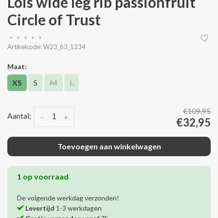
Lois wide leg rib passionfruit
Circle of Trust
•
•
•
•
•
Artikelcode:
W23_63_1234
Maat:
XS
S
M
L
€109,95
Aantal:
-
+
€32,95
Toevoegen aan winkelwagen
1 op voorraad
De volgende werkdag verzonden!
Levertijd
1-3 werkdagen