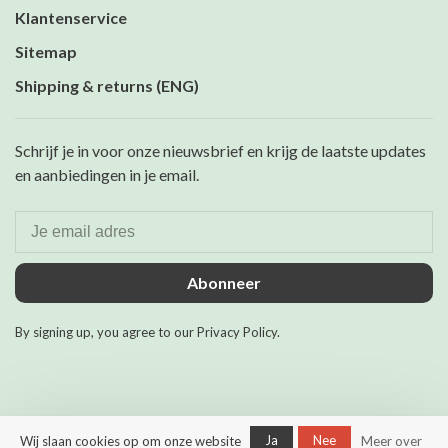
Klantenservice
Sitemap
Shipping & returns (ENG)
Schrijf je in voor onze nieuwsbrief en krijg de laatste updates
en aanbiedingen in je email.
Abonneer
By signing up, you agree to our Privacy Policy.
Ja
Nee
Wij slaan cookies op om onze website
Meer over
© Copyright 2026 Maurits &