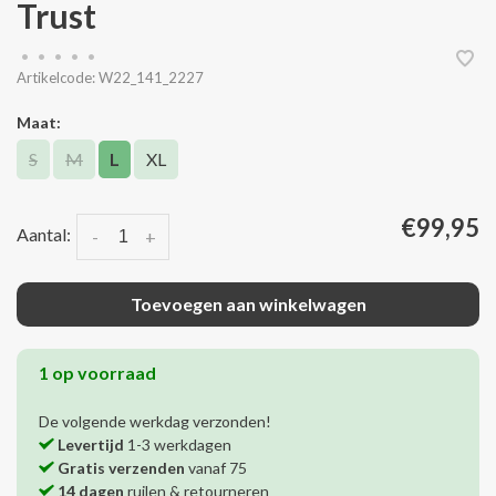
Trust
•
•
•
•
•
Artikelcode:
W22_141_2227
Maat:
S
M
L
XL
€99,95
Aantal:
-
+
Toevoegen aan winkelwagen
1 op voorraad
De volgende werkdag verzonden!
Levertijd
1-3 werkdagen
Gratis verzenden
vanaf 75
14 dagen
ruilen & retourneren