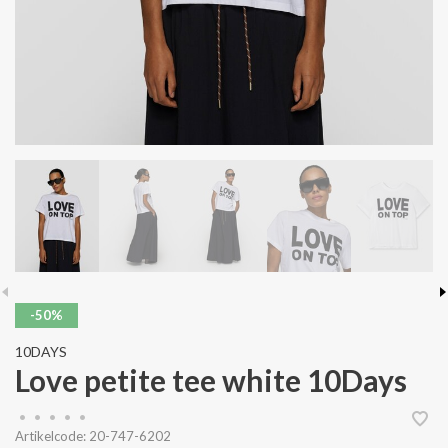
-50%
10DAYS
Love petite tee white 10Days
•
•
•
•
•
Artikelcode:
20-747-6202