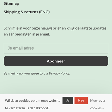
Sitemap
Shipping & returns (ENG)
Schrijf je in voor onze nieuwsbrief en krijg de laatste updates
en aanbiedingen in je email.
Abonneer
By signing up, you agree to our Privacy Policy.
Ja
Nee
Wij slaan cookies op om onze website
Meer over
© Copyright 2026 Maurits &
Mulder
- Powered by
Lightspeed
-
te verbeteren. Is dat akkoord?
cookies »
Theme by
Huysmans.me