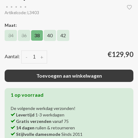
•
•
•
•
•
Artikelcode:
L3403
Maat:
34
36
38
40
42
€129,90
Aantal:
-
+
Toevoegen aan winkelwagen
1 op voorraad
De volgende werkdag verzonden!
Levertijd
1-3 werkdagen
Gratis verzenden
vanaf 75
14 dagen
ruilen & retourneren
Stijlvolle damesmode
Sinds 2011