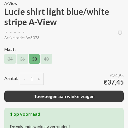
A-View
Lucie shirt light blue/white
stripe A-View
•
•
•
•
•
Artikelcode:
AV8073
Maat:
34
36
38
40
€74,95
Aantal:
-
+
€37,45
Toevoegen aan winkelwagen
1 op voorraad
De volgende werkdag verzonden!