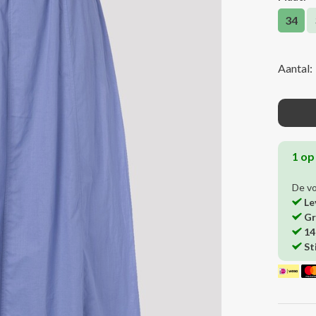
34
Aantal:
1 op
De v
Le
Gr
14
St