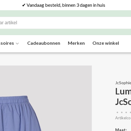
✔ Vandaag besteld, binnen 3 dagen in huis
soires
Cadeaubonnen
Merken
Onze winkel
JcSophi
Lum
JcS
•
•
•
Artikelco
Maat: