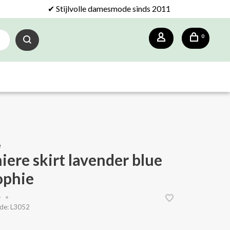
✔ Stijlvolle damesmode sinds 2011
0
e
iere skirt lavender blue
ophie
•
•
de:
L3052