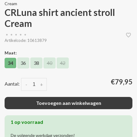
Cream
CRLuna shirt ancient stroll
Cream
•
•
•
•
•
Artikelcode:
10613879
Maat:
34
36
38
40
42
€79,95
Aantal:
-
+
Toevoegen aan winkelwagen
1 op voorraad
De volgende werkdag verzonden!