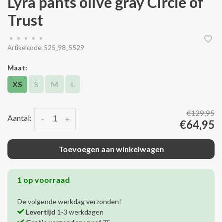
Lyra pants olive gray Circle of
Trust
•
•
•
•
•
Artikelcode:
S25_98_5529
Maat:
XS
S
M
L
€129,95
Aantal:
-
+
€64,95
Toevoegen aan winkelwagen
1 op voorraad
De volgende werkdag verzonden!
Levertijd
1-3 werkdagen