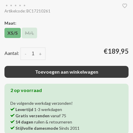
•
•
•
•
•
Artikelcode:
BC17210261
Maat:
XS/S
M/L
€189,95
Aantal:
-
+
Toevoegen aan winkelwagen
2 op voorraad
De volgende werkdag verzonden!
Levertijd
1-3 werkdagen
Gratis verzenden
vanaf 75
14 dagen
ruilen & retourneren
Stijlvolle damesmode
Sinds 2011