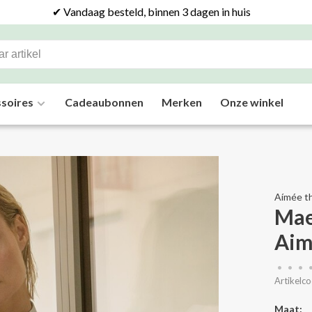
✔ Vandaag besteld, binnen 3 dagen in huis
soires
Cadeaubonnen
Merken
Onze winkel
Aímée th
Mae
Aim
•
•
•
Artikelco
Maat: