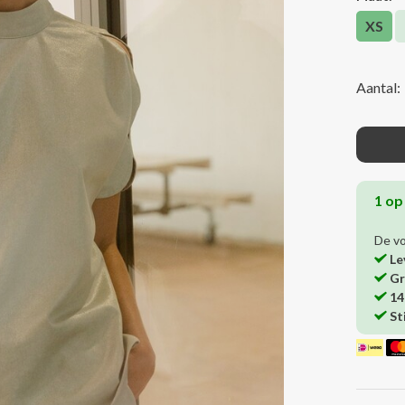
XS
Aantal:
1 op
De v
Le
Gr
14
St