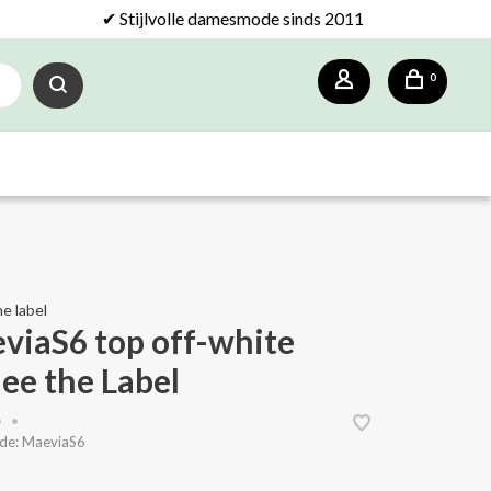
✔ Stijlvolle damesmode sinds 2011
0
e label
viaS6 top off-white
ee the Label
•
•
de:
MaeviaS6