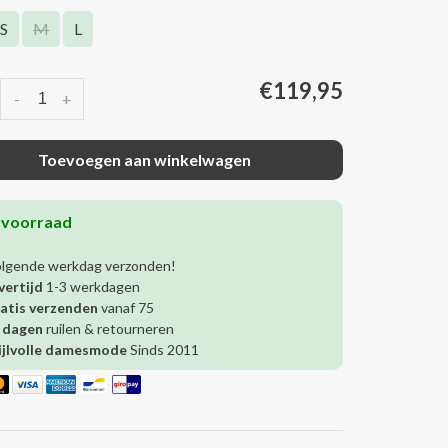
S
M
L
€119,95
-
+
Toevoegen aan winkelwagen
 voorraad
olgende werkdag verzonden!
vertijd
1-3 werkdagen
atis verzenden
vanaf 75
 dagen
ruilen & retourneren
ijlvolle damesmode
Sinds 2011