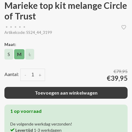
Marieke top kit melange Circle
of Trust
•
•
•
•
•
Artikelcode:
SS24_44_3199
Maat:
S
M
L
€79,95
Aantal:
-
+
€39,95
Toevoegen aan winkelwagen
1 op voorraad
De volgende werkdag verzonden!
Levertijd
1-3 werkdagen