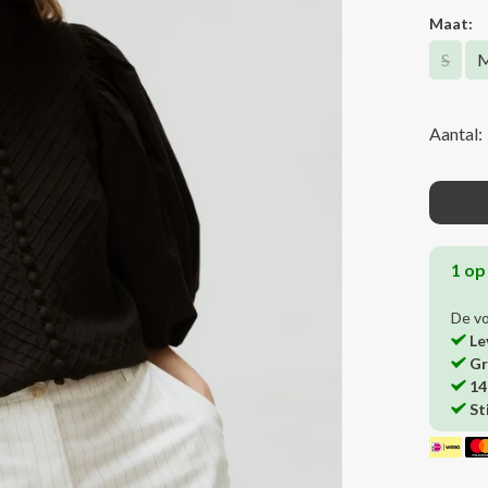
Maat:
S
Aantal:
1 op
De v
Le
Gr
14
St