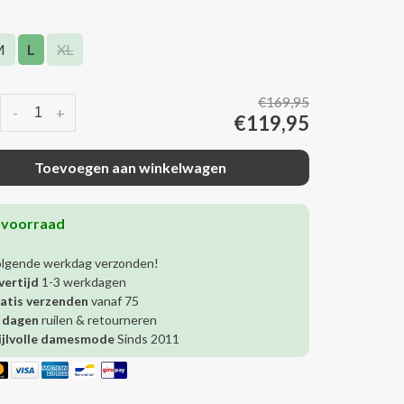
M
L
XL
€169,95
-
+
€119,95
Toevoegen aan winkelwagen
 voorraad
olgende werkdag verzonden!
vertijd
1-3 werkdagen
atis verzenden
vanaf 75
 dagen
ruilen & retourneren
ijlvolle damesmode
Sinds 2011