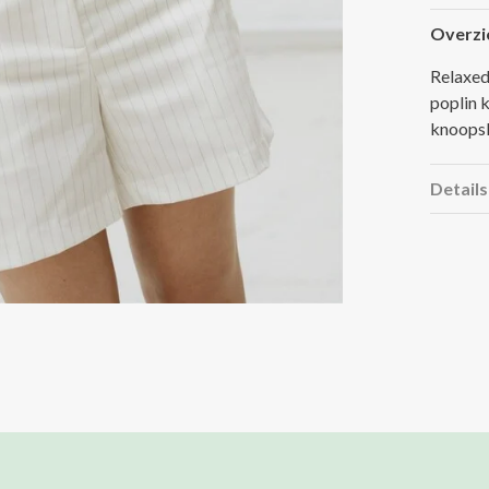
Overzi
Relaxed
poplin k
knoopsl
Details