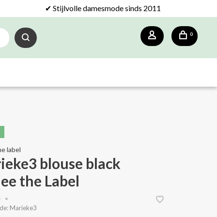
✔ Stijlvolle damesmode sinds 2011
0
e label
ieke3 blouse black
ee the Label
•
•
de:
Marieke3