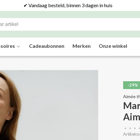
✔ Vandaag besteld, binnen 3 dagen in huis
soires
Cadeaubonnen
Merken
Onze winkel
-29%
Aímée th
Mar
Aim
•
•
•
Artikelco