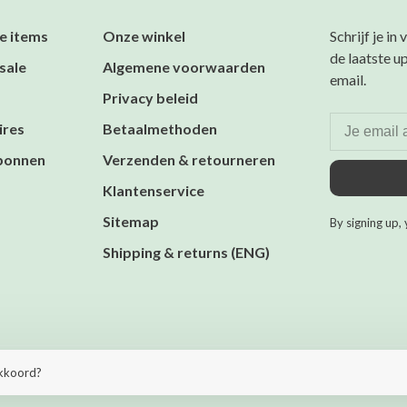
e items
Onze winkel
Schrijf je in
de laatste u
sale
Algemene voorwaarden
email.
Privacy beleid
ires
Betaalmethoden
bonnen
Verzenden & retourneren
Klantenservice
Sitemap
By signing up, 
Shipping & returns (ENG)
heme by
Huysmans.me
akkoord?