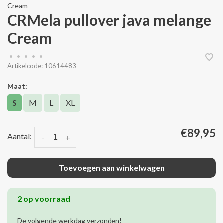
Cream
CRMela pullover java melange
Cream
•
•
•
•
•
Artikelcode:
10614483
Maat:
S
M
L
XL
€89,95
Aantal:
-
+
Toevoegen aan winkelwagen
2 op voorraad
De volgende werkdag verzonden!