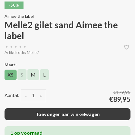
-50%
Aímée the label
Melle2 gilet sand Aimee the
label
•
•
•
•
•
Artikelcode:
Melle2
Maat:
XS
S
M
L
€179,95
Aantal:
-
+
€89,95
Toevoegen aan winkelwagen
1 op voorraad