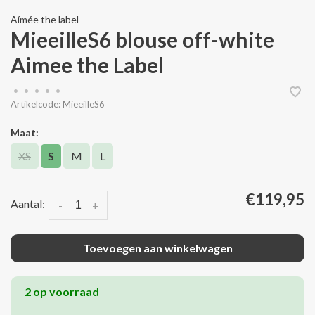
Aímée the label
MieeilleS6 blouse off-white
Aimee the Label
•
•
•
•
•
Artikelcode:
MieeilleS6
Maat:
XS
S
M
L
€119,95
Aantal:
-
+
Toevoegen aan winkelwagen
2 op voorraad