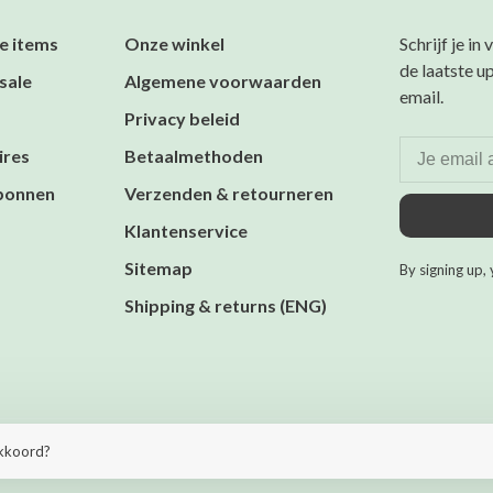
e items
Onze winkel
Schrijf je in
de laatste u
sale
Algemene voorwaarden
email.
Privacy beleid
ires
Betaalmethoden
bonnen
Verzenden & retourneren
Klantenservice
Sitemap
By signing up, 
Shipping & returns (ENG)
heme by
Huysmans.me
akkoord?