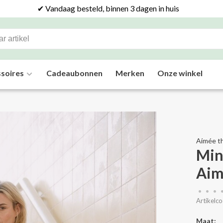
✔ Vandaag besteld, binnen 3 dagen in huis
soires
Cadeaubonnen
Merken
Onze winkel
Aímée th
Min
Aim
•
•
•
Artikelco
Maat: