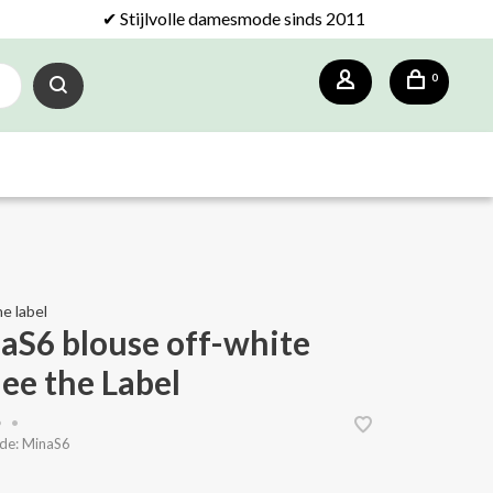
✔ Stijlvolle damesmode sinds 2011
0
e label
aS6 blouse off-white
ee the Label
•
•
de:
MinaS6