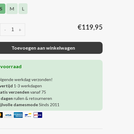
S
M
L
€119,95
-
+
Toevoegen aan winkelwagen
 voorraad
olgende werkdag verzonden!
vertijd
1-3 werkdagen
atis verzenden
vanaf 75
 dagen
ruilen & retourneren
ijlvolle damesmode
Sinds 2011