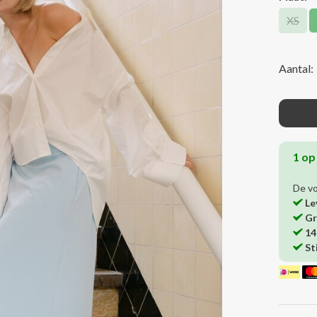
XS
Aantal:
1 op
De v
Le
Gr
14
St