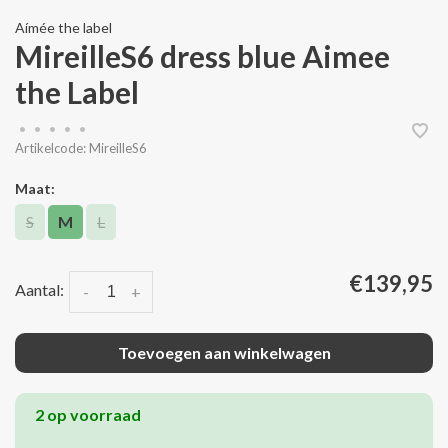
Aímée the label
MireilleS6 dress blue Aimee
the Label
•
•
•
•
•
Artikelcode:
MireilleS6
Maat:
S
M
L
€139,95
Aantal:
-
+
Toevoegen aan winkelwagen
2 op voorraad