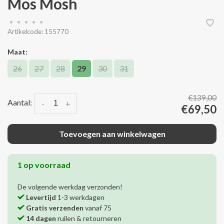
Mos Mosh
•
•
•
•
•
Artikelcode:
155770
Maat:
26
27
28
29
30
31
€139,00
Aantal:
-
+
€69,50
Toevoegen aan winkelwagen
1 op voorraad
De volgende werkdag verzonden!
Levertijd
1-3 werkdagen
Gratis verzenden
vanaf 75
14 dagen
ruilen & retourneren