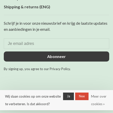
Shipping & returns (ENG)
Schrijf je in voor onze nieuwsbrief en krijg de laatste updates
en aanbiedingen in je email.
Abonneer
By signing up, you agree to our Privacy Policy.
Ja
Nee
Wij slaan cookies op om onze website
Meer over
© Copyright 2026 Maurits &
Mulder
- Powered by
Lightspeed
-
te verbeteren. Is dat akkoord?
cookies »
Theme by
Huysmans.me