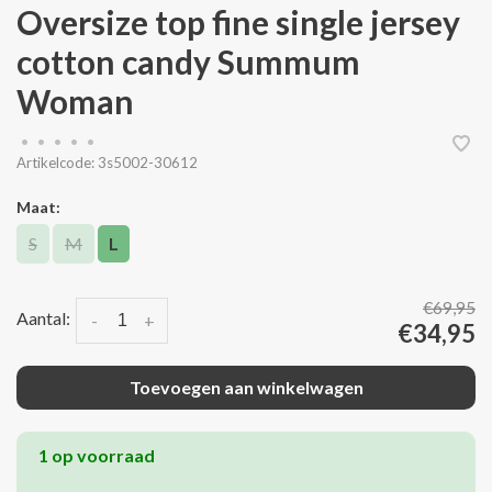
Oversize top fine single jersey
cotton candy Summum
Woman
•
•
•
•
•
Artikelcode:
3s5002-30612
Maat:
S
M
L
€69,95
Aantal:
-
+
€34,95
Toevoegen aan winkelwagen
1 op voorraad