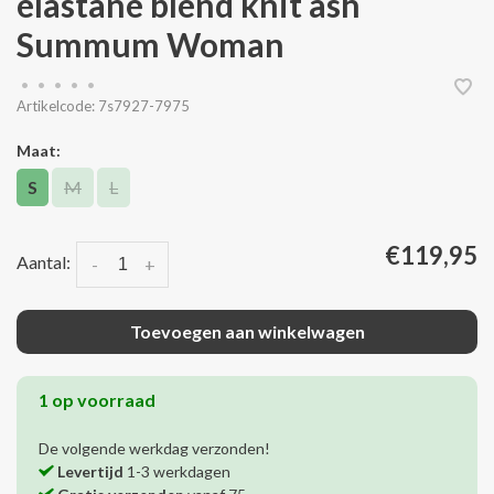
elastane blend knit ash
Summum Woman
•
•
•
•
•
Artikelcode:
7s7927-7975
Maat:
S
M
L
€119,95
Aantal:
-
+
Toevoegen aan winkelwagen
1 op voorraad
De volgende werkdag verzonden!
Levertijd
1-3 werkdagen