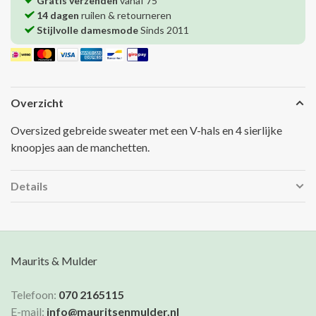
Gratis verzenden
vanaf 75
14 dagen
ruilen & retourneren
Stijlvolle damesmode
Sinds 2011
Overzicht
Oversized gebreide sweater met een V-hals en 4 sierlijke
knoopjes aan de manchetten.
Details
Maurits & Mulder
Telefoon:
070 2165115
E-mail:
info@mauritsenmulder.nl