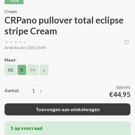
-50%
Cream
CRPano pullover total eclipse
stripe Cream
•
•
•
•
•
Artikelcode:
10611644
Maat:
XS
S
M
L
€89,95
Aantal:
-
+
€44,95
Toevoegen aan winkelwagen
1 op voorraad