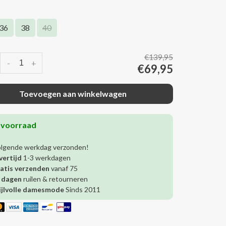
36
38
40
€139,95
-
+
€69,95
Toevoegen aan winkelwagen
 voorraad
olgende werkdag verzonden!
vertijd
1-3 werkdagen
atis verzenden
vanaf 75
 dagen
ruilen & retourneren
ijlvolle damesmode
Sinds 2011