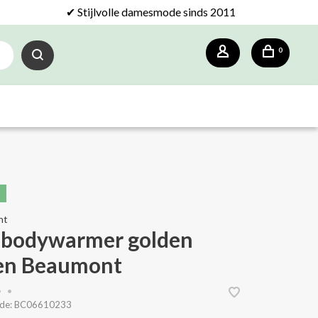
✔ Stijlvolle damesmode sinds 2011
0
nt
 bodywarmer golden
en Beaumont
•
•
de:
BC06610233