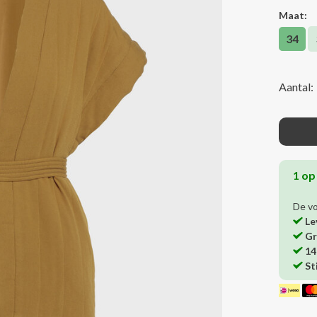
Maat:
34
Aantal:
1 op
De v
Le
Gr
14
St