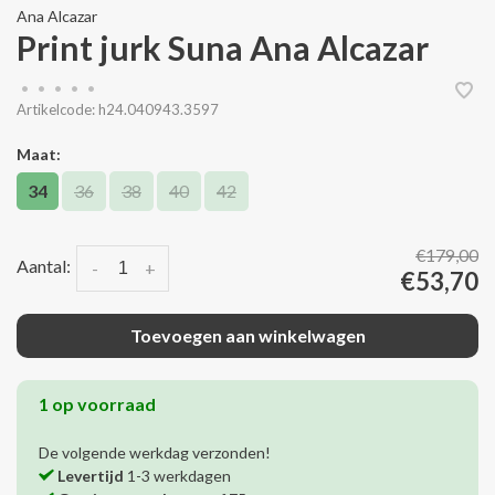
Ana Alcazar
Print jurk Suna Ana Alcazar
•
•
•
•
•
Artikelcode:
h24.040943.3597
Maat:
34
36
38
40
42
€179,00
Aantal:
-
+
€53,70
Toevoegen aan winkelwagen
1 op voorraad
De volgende werkdag verzonden!
Levertijd
1-3 werkdagen