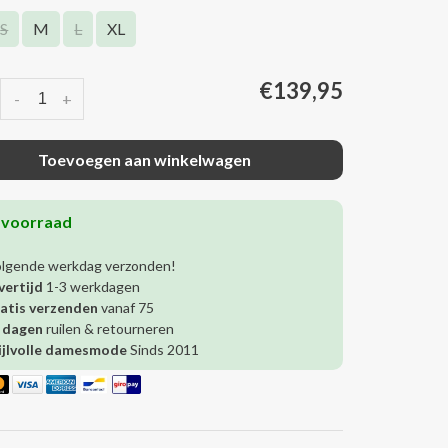
S
M
L
XL
€139,95
-
+
Toevoegen aan winkelwagen
 voorraad
olgende werkdag verzonden!
vertijd
1-3 werkdagen
atis verzenden
vanaf 75
 dagen
ruilen & retourneren
ijlvolle damesmode
Sinds 2011