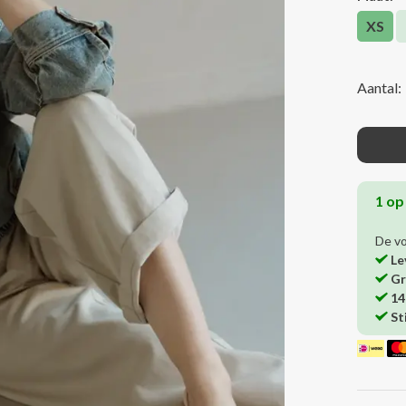
XS
Aantal:
1 op
De v
Le
Gr
14
St