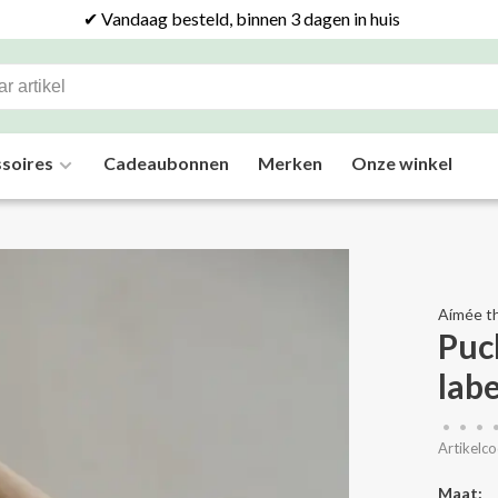
✔ Vandaag besteld, binnen 3 dagen in huis
soires
Cadeaubonnen
Merken
Onze winkel
Aímée th
Puc
labe
•
•
•
Artikelco
Maat: