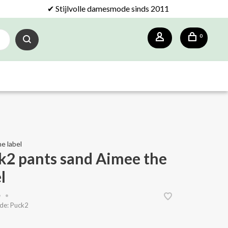
✔ Stijlvolle damesmode sinds 2011
0
e label
k2 pants sand Aimee the
l
•
•
de:
Puck2