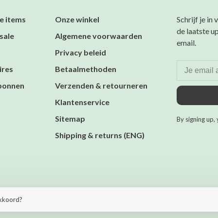
e items
Onze winkel
Schrijf je in
de laatste u
sale
Algemene voorwaarden
email.
Privacy beleid
ires
Betaalmethoden
bonnen
Verzenden & retourneren
Klantenservice
Sitemap
By signing up, 
Shipping & returns (ENG)
heme by
Huysmans.me
akkoord?