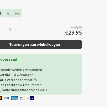
M
L
XL
€59,95
-
+
€29,95
Toevoegen aan winkelwagen
 voorraad
olgende werkdag verzonden!
vertijd
1-3 werkdagen
atis verzenden
vanaf 75
 dagen
ruilen & retourneren
ijlvolle damesmode
Sinds 2011