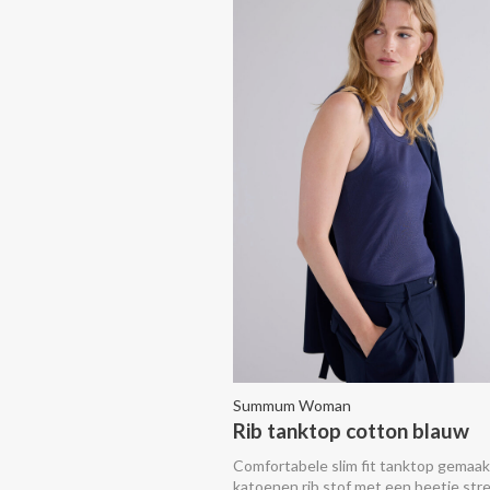
Summum Woman
Rib tanktop cotton blauw
Comfortabele slim fit tanktop gemaak
katoenen rib stof met een beetje stre