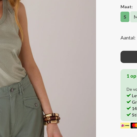
Maat:
S
Aantal:
1 op
De v
Le
Gr
14
St