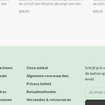
or een
de stof zit een foil print, die zorgt voor een
de stof 
subtiele glans.
subtiele
€69,95
€69,95
e items
Onze winkel
Schrijf je in
de laatste u
sale
Algemene voorwaarden
email.
Privacy beleid
ires
Betaalmethoden
bonnen
Verzenden & retourneren