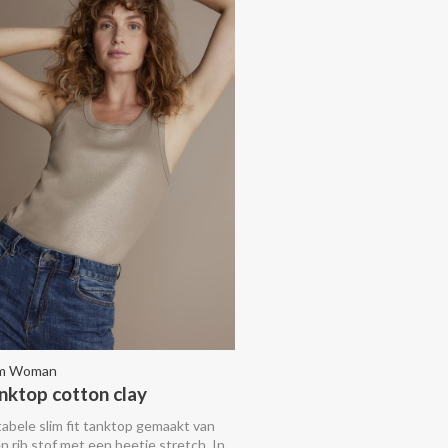
m Woman
anktop cotton clay
abele slim fit tanktop gemaakt van
 rib stof met een beetje stretch. In