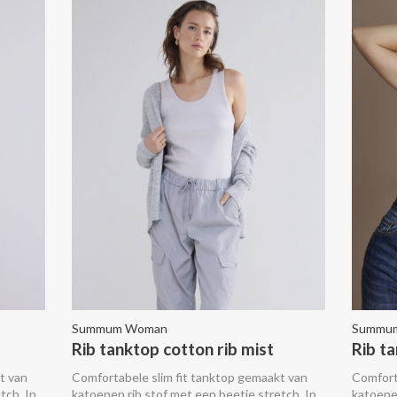
Summum Woman
Summu
Rib tanktop cotton rib mist
Rib t
t van
Comfortabele slim fit tanktop gemaakt van
Comfort
tch. In
katoenen rib stof met een beetje stretch. In
katoenen