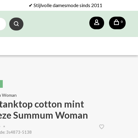
✔ Stijlvolle damesmode sinds 2011
0
m Woman
 tanktop cotton mint
eeze Summum Woman
•
•
de:
3s4873-5138