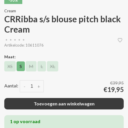
-50%
Cream
CRRibba s/s blouse pitch black
Cream
•
•
•
•
•
Artikelcode:
10611076
Maat:
XS
S
M
L
XL
€39,95
Aantal:
-
+
€19,95
Toevoegen aan winkelwagen
1 op voorraad