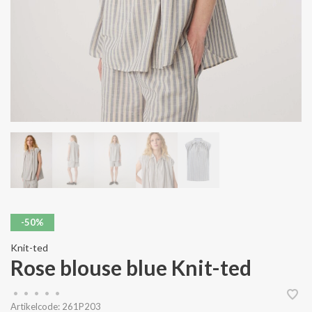
-50%
Knit-ted
Rose blouse blue Knit-ted
•
•
•
•
•
Artikelcode:
261P203