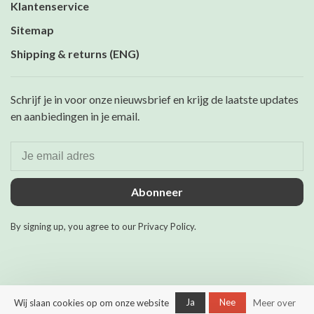
Klantenservice
Sitemap
Shipping & returns (ENG)
Schrijf je in voor onze nieuwsbrief en krijg de laatste updates
en aanbiedingen in je email.
Abonneer
By signing up, you agree to our Privacy Policy.
Ja
Nee
Wij slaan cookies op om onze website
Meer over
© Copyright 2026 Maurits &