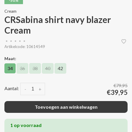
-50%
Cream
CRSabina shirt navy blazer
Cream
•
•
•
•
•
Artikelcode:
10614549
Maat:
34
36
38
40
42
€79,95
Aantal:
-
+
€39,95
Toevoegen aan winkelwagen
1 op voorraad