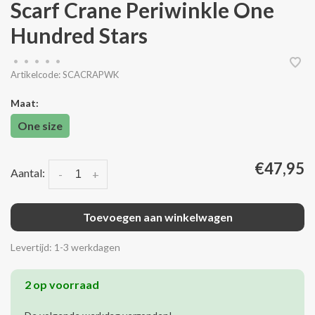
Scarf Crane Periwinkle One
Hundred Stars
•
•
•
•
•
Artikelcode:
SCACRAPWK
Maat:
One size
€47,95
Aantal:
-
+
Toevoegen aan winkelwagen
Levertijd: 1-3 werkdagen
2 op voorraad