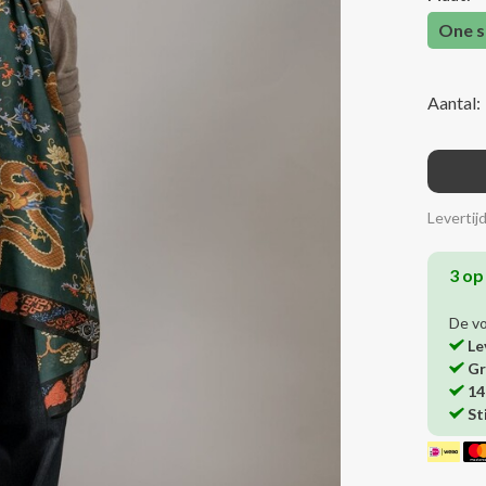
One s
Aantal:
Levertij
3 op
De v
Le
Gr
14
St