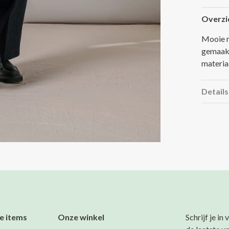
Overzi
Mooie r
gemaakt
materiaa
Details
e items
Onze winkel
Schrijf je in