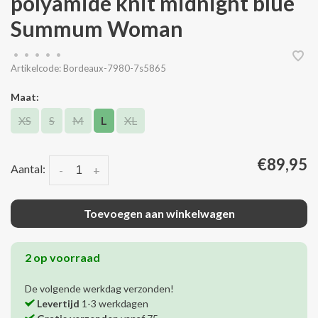
polyamide knit midnight blue
Summum Woman
•
•
•
•
•
Artikelcode:
Bordeaux-7980-7s5865
Maat:
XS
S
M
L
XL
€89,95
Aantal:
-
+
Toevoegen aan winkelwagen
2 op voorraad
De volgende werkdag verzonden!
Levertijd
1-3 werkdagen