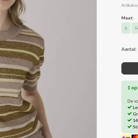
Artikelco
Maat:
S
Aantal:
1 op
De v
Le
Gr
14
St