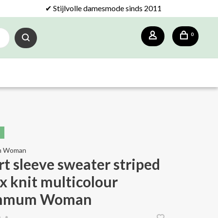
✔ Stijlvolle damesmode sinds 2011
0
m Woman
rt sleeve sweater striped
ex knit multicolour
mmum Woman
•
•