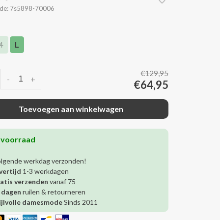
de:
7s5898-70006
M
L
€129,95
-
+
€64,95
Toevoegen aan winkelwagen
 voorraad
olgende werkdag verzonden!
vertijd
1-3 werkdagen
atis verzenden
vanaf 75
 dagen
ruilen & retourneren
ijlvolle damesmode
Sinds 2011