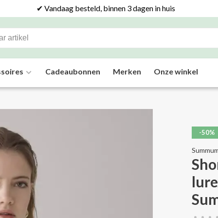
✔ Vandaag besteld, binnen 3 dagen in huis
soires
Cadeaubonnen
Merken
Onze winkel
-50%
Summu
Sho
lur
Su
•
•
•