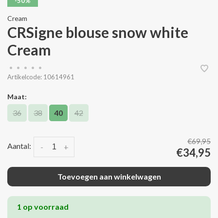
-50%
Cream
CRSigne blouse snow white
Cream
•
•
•
•
•
Artikelcode:
10614961
Maat:
36
38
40
42
€69,95
Aantal:
-
+
€34,95
Toevoegen aan winkelwagen
1 op voorraad