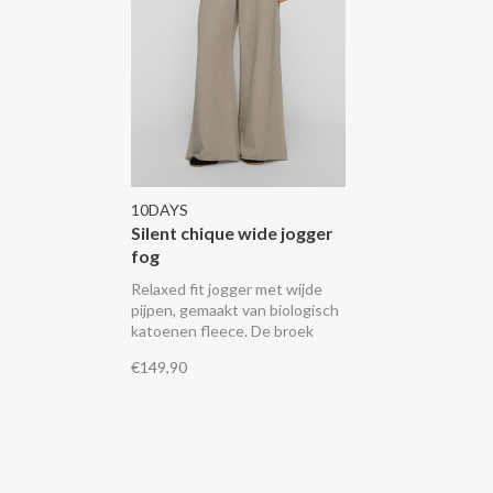
10DAYS
Silent chique wide jogger
fog
Relaxed fit jogger met wijde
pijpen, gemaakt van biologisch
katoenen fleece. De broek
heeft een elastische
€149,90
tailleband, twee steekzakken,
raw edge broekspijpen, een
fake achterzak en een
geborduurd '10' monogram op
de linker broekspijp.