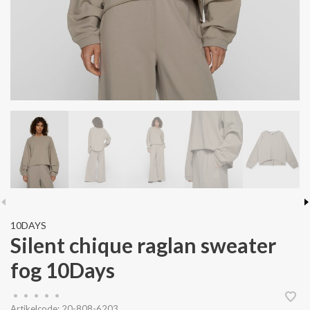
10DAYS
Silent chique raglan sweater
fog 10Days
•
•
•
•
•
Artikelcode:
20-808-6203