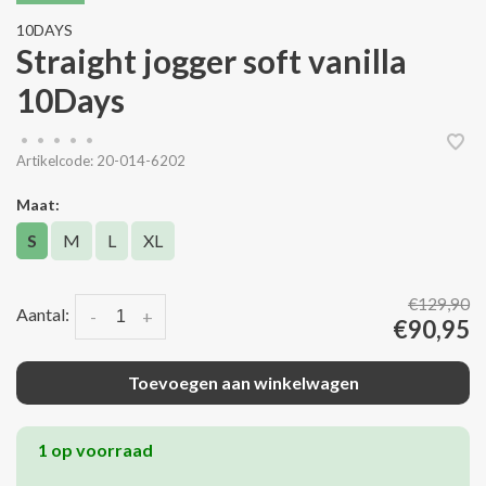
10DAYS
Straight jogger soft vanilla
10Days
•
•
•
•
•
Artikelcode:
20-014-6202
Maat:
S
M
L
XL
€129,90
Aantal:
-
+
€90,95
Toevoegen aan winkelwagen
1 op voorraad