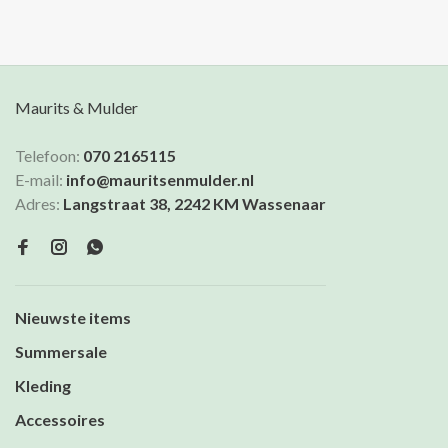
draag het op het strand over je
badpak.
Maurits & Mulder
Telefoon:
070 2165115
E-mail:
info@mauritsenmulder.nl
Adres:
Langstraat 38, 2242 KM Wassenaar
Nieuwste items
Summersale
Kleding
Accessoires