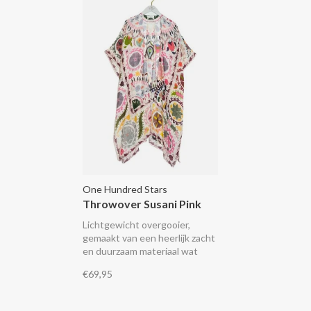
One Hundred Stars
Throwover Susani Pink
Lichtgewicht overgooier,
gemaakt van een heerlijk zacht
en duurzaam materiaal wat
aanvoelt als zijde. Ze is halflang
€69,95
met een open voorkant en
wijde mouwen, perfect in de
zomer over een jurk of broek of