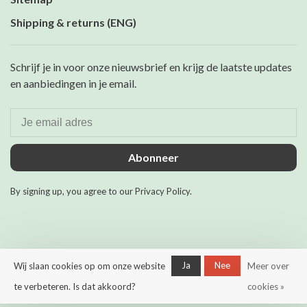
Shipping & returns (ENG)
Schrijf je in voor onze nieuwsbrief en krijg de laatste updates
en aanbiedingen in je email.
Abonneer
By signing up, you agree to our Privacy Policy.
Ja
Nee
Wij slaan cookies op om onze website
Meer over
© Copyright 2026 Maurits &
Mulder
- Powered by
Lightspeed
-
te verbeteren. Is dat akkoord?
cookies »
Theme by
Huysmans.me