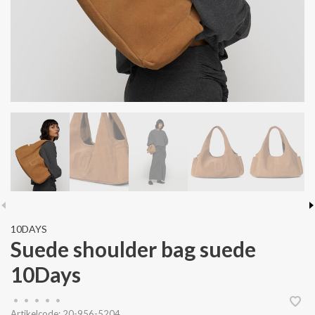
10DAYS
Suede shoulder bag suede
10Days
•
•
•
•
•
Artikelcode:
20-956-5204