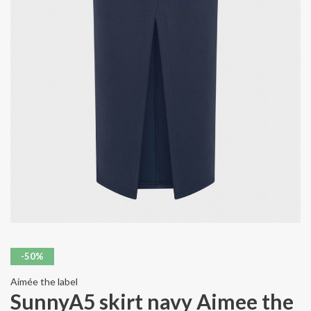
-50%
Aímée the label
SunnyA5 skirt navy Aimee the