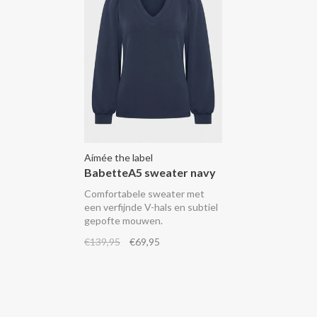
Aímée the label
BabetteA5 sweater navy
Comfortabele sweater met
een verfijnde V-hals en subtiel
gepofte mouwen.
€139,95
€69,95