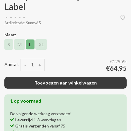
Label
•
•
•
•
•
Artikelcode:
SunnyA5
Maat:
S
M
L
XL
€129,95
Aantal:
-
+
€64,95
Toevoegen aan winkelwagen
1 op voorraad
De volgende werkdag verzonden!
Levertijd
1-3 werkdagen
Gratis verzenden
vanaf 75